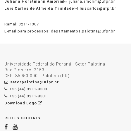
Juliana Horstmann Amorim
juliana.amorim@ufpr.br
Luis Carlos de Almeida Trindade
luiscarlos@ufpr.br
Ramal: 3211-1307
E-mail para processos:
departamentos.palotina@ufpr.br
Universidade Federal do Paraná - Setor Palotina
Rua Pioneiro, 2153
CEP: 85950-000 - Palotina (PR)
setorpalotina@ufpr.br
+55 (44) 3211-8500
+55 (44) 3211-8501
Download Logo
REDES SOCIAIS