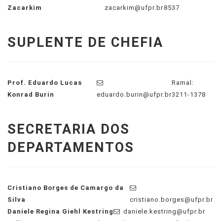
Zacarkim
zacarkim@ufpr.br
8537
SUPLENTE DE CHEFIA
Prof. Eduardo Lucas
Ramal:
Konrad Burin
eduardo.burin@ufpr.br
3211-1378
SECRETARIA DOS
DEPARTAMENTOS
Cristiano Borges de Camargo da
Silva
cristiano.borges@ufpr.br
Daniele Regina Giehl Kestring
daniele.kestring@ufpr.br