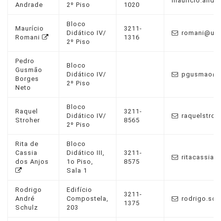
mauricio.andr
Andrade
2º Piso
1020
Bloco
Maurício
3211-
Didático IV/
romani@ufp
Romani
1316
2º Piso
Pedro
Bloco
Gusmão
Didático IV/
pgusmao@u
Borges
2º Piso
Neto
Bloco
Raquel
3211-
Didático IV/
raquelstroh
Stroher
8565
2º Piso
Rita de
Bloco
Cassia
Didático III,
3211-
ritacassia@
dos Anjos
1o Piso,
8575
Sala 1
Rodrigo
Edifício
3211-
André
Compostela,
rodrigo.sch
1375
Schulz
203