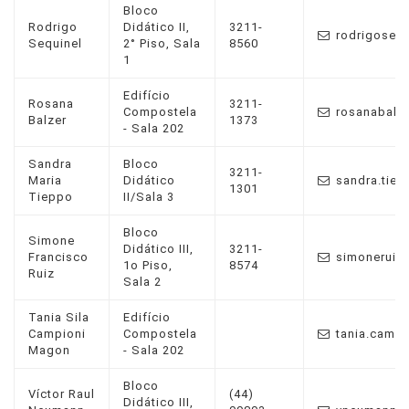
Bloco
Rodrigo
Didático II,
3211-
rodrigosequ
Sequinel
2° Piso, Sala
8560
1
Edifício
Rosana
3211-
Compostela
rosanabalz
Balzer
1373
- Sala 202
Sandra
Bloco
3211-
Maria
Didático
sandra.tiep
1301
Tieppo
II/Sala 3
Bloco
Simone
Didático III,
3211-
Francisco
simoneruiz
1o Piso,
8574
Ruiz
Sala 2
Tania Sila
Edifício
Campioni
Compostela
tania.campi
Magon
- Sala 202
Bloco
Víctor Raul
(44)
Didático III,