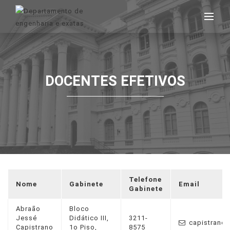
DOCENTES EFETIVOS
Telefone
Nome
Gabinete
Email
Gabinete
Abraão
Bloco
Jessé
Didático III,
3211-
capistrano@
Capistrano
1o Piso,
8575