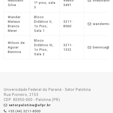
Neumann
99893-
vneumann@u
1º piso, sala
Silva
5491
3
Wander
Bloco
Mateus
Didático II,
3211-
wandermate
Branco
1o Piso,
8560
Meier
Sala 1
Bloco
Wilson de
Didático III,
3211-
Aguiar
beninca@uf
1o Piso,
1332
Beninca
Sala 2
Universidade Federal do Paraná - Setor Palotina
Rua Pioneiro, 2153
CEP: 85950-000 - Palotina (PR)
setorpalotina@ufpr.br
+55 (44) 3211-8500