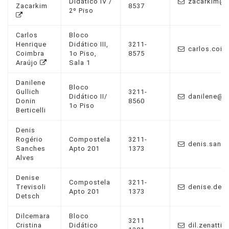
Didático IV /
zacarkim@u
Zacarkim
8537
2º Piso
Carlos
Bloco
Henrique
Didático III,
3211-
carlos.coim
Coimbra
1o Piso,
8575
Araújo
Sala 1
Danilene
Bloco
Gullich
3211-
Didático II/
danilene@uf
Donin
8560
1o Piso
Berticelli
Denis
Rogério
Compostela
3211-
denis.sanc
Sanches
Apto 201
1373
Alves
Denise
Compostela
3211-
Trevisoli
denise.det
Apto 201
1373
Detsch
Dilcemara
Bloco
3211
Cristina
Didático
dil.zenatti@