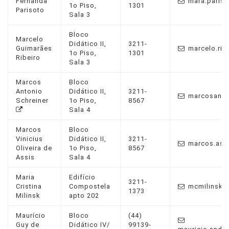
Fernanda
mara.pariso
1o Piso,
1301
Parisoto
Sala 3
Bloco
Marcelo
Didático II,
3211-
Guimarães
marcelo.rib
1o Piso,
1301
Ribeiro
Sala 3
Marcos
Bloco
Antonio
Didático II,
3211-
marcosanto
Schreiner
1o Piso,
8567
Sala 4
Marcos
Bloco
Vinicius
Didático II,
3211-
marcos.ass
Oliveira de
1o Piso,
8567
Assis
Sala 4
Maria
Edifício
3211-
Cristina
Compostela
mcmilinsk@
1373
Milinsk
apto 202
Maurício
Bloco
(44)
Guy de
Didático IV/
99139-