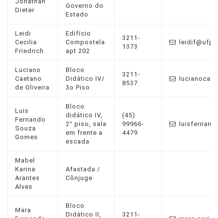
Jonathan
Governo do
Dieter
Estado
Leidi
Edifício
3211-
Cecilia
Compostela
leidif@ufpr.
1373
Friedrich
apt 202
Luciano
Bloco
3211-
Caetano
Didático IV/
lucianocae
8537
de Oliveira
3o Piso
Bloco
Luis
didático IV,
(45)
Fernando
2° piso, sala
99966-
luisfernand
Souza
em frente a
4479
Gomes
escada
Mabel
Karina
Afastada /
Arantes
Cônjuge
Alves
Bloco
Mara
Didático II,
3211-