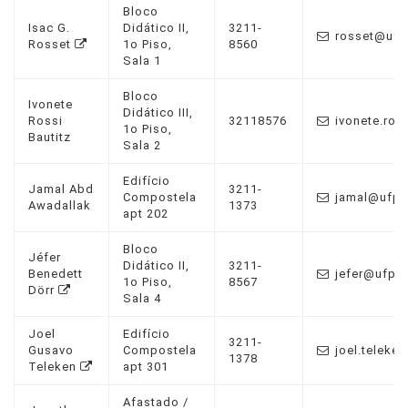
Bloco
Isac G.
Didático II,
3211-
rosset@ufpr
Rosset
1o Piso,
8560
Sala 1
Bloco
Ivonete
Didático III,
Rossi
32118576
ivonete.ros
1o Piso,
Bautitz
Sala 2
Edifício
Jamal Abd
3211-
Compostela
jamal@ufpr.
Awadallak
1373
apt 202
Bloco
Jéfer
Didático II,
3211-
Benedett
jefer@ufpr.
1o Piso,
8567
Dörr
Sala 4
Joel
Edifício
3211-
Gusavo
Compostela
joel.teleke
1378
Teleken
apt 301
Afastado /