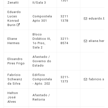
1301
Zenatti
II/Sala 3
Eduardo
Lucas
Compostela
3211
eduardo.bur
Konrad
Apto 301
1378
Burin
Bloco
Eliane
Didático III,
3211-
eliane.herm
Hermes
1o Piso,
8574
Sala 2
Afastado /
Elisandro
Governo do
Pires Frigo
Estado
Fabrício
Edifício
3211-
Schwanz
Compostela
fabricio.sil
1373
da Silva
- Apto. 202
Helton
Afastado /
José
Reitoria
Alves