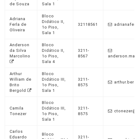
de Souza
Sala 1
Bloco
Adriana
Didático II,
Ferla de
32118561
adrianaferl
1o Piso,
Oliveira
Sala 1
Anderson
Bloco
da Silva
Didático II,
3211-
Marcolino
1o Piso,
8567
anderson.marc
Sala 4
Arthur
Bloco
William de
Didático III,
3211-
arthur.berg
Brito
1o Piso,
8575
Bergold
Sala 1
Bloco
Camila
Didático III,
3211-
ctonezer@u
Tonezer
1o Piso,
8575
Sala 1
Carlos
Bloco
Eduardo
3211-